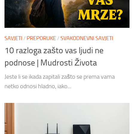
SAVJETI
/
PREPORUKE
/
SVAKODNEVNI SAVJETI
10 razloga zašto vas ljudi ne
podnose | Mudrosti Života
Jeste li se ikada zapitali zašto se prema vama
netko odnosi hladno, iako...