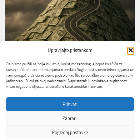
Upravljajte pristankom
TRIKOVI ZA DOM
Novi mjesečni troškovi automobila dosegnuli
Da bismo pružili najbolje iskustvo, koristimo tehnologije poput kolačića za
rekordnih 777 dolara — evo zašto
čuvanje i/ili pristup informacijama o uređaju. Suglasnost s ovim tehnologijama će
nam omogućiti da obrađujemo podatke kao što su ponašanje pri pregledavanju ili
jedinstveni ID-ovi na ovoj web stranici. Nepristanak ili povlačenje suglasnosti
može negativno utjecati na određene karakteristike i funkcije.
Prihvati
Zabrani
Korisno Net © 2026. All Rights Reserved. Korisno
Pogledaj postavke
Net &
Total Media