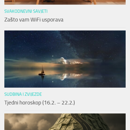
SVAKODNEVNI SAVJETI
Zašto vam WiFi usporava
SUDBINA I ZVIJEZDE
Tjedni horoskop (16.2. – 22.2.)