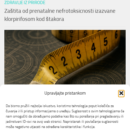
ZDRAVLJE IZ PRIRODE
Zaštita od prenatalne nefrotoksicnosti izazvane
klorpirifosom kod štakora
Upravljajte pristankom
TRIKOVI ZA DOM
Kako Funkcionira Labavi Čep na Vašoj Metričkoj
Da bismo pružili najbolje iskustvo, koristimo tehnologije poput kolačića za
Traci
čuvanje i/ili pristup informacijama o uređaju. Suglasnost s ovim tehnologijama će
nam omogućiti da obrađujemo podatke kao što su ponašanje pri pregledavanju ili
jedinstveni ID-ovi na ovoj web stranici. Nepristanak ili povlačenje suglasnosti
može negativno utjecati na određene karakteristike i funkcije.