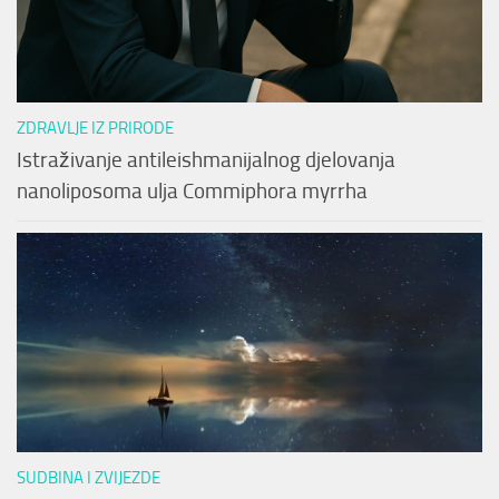
ZDRAVLJE IZ PRIRODE
Istraživanje antileishmanijalnog djelovanja
nanoliposoma ulja Commiphora myrrha
SUDBINA I ZVIJEZDE