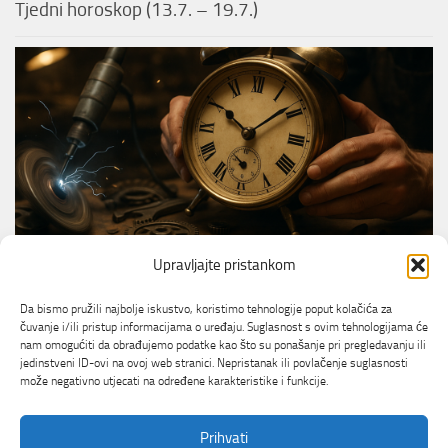
Tjedni horoskop (13.7. – 19.7.)
Upravljajte pristankom
TRIKOVI ZA DOM
Kako brži električni odvijač može olakšati vaš
Da bismo pružili najbolje iskustvo, koristimo tehnologije poput kolačića za
posao?
čuvanje i/ili pristup informacijama o uređaju. Suglasnost s ovim tehnologijama će
nam omogućiti da obrađujemo podatke kao što su ponašanje pri pregledavanju ili
jedinstveni ID-ovi na ovoj web stranici. Nepristanak ili povlačenje suglasnosti
može negativno utjecati na određene karakteristike i funkcije.
Prihvati