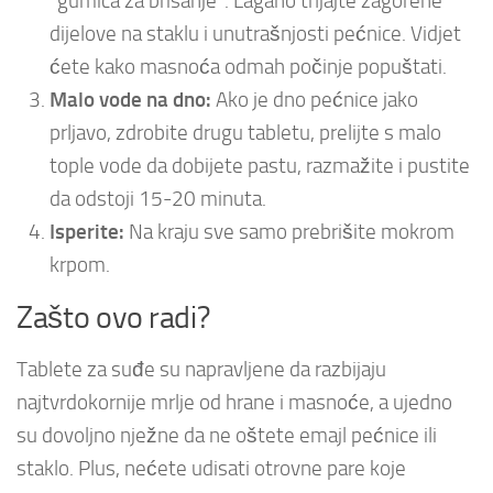
“gumica za brisanje”. Lagano trljajte zagorene
dijelove na staklu i unutrašnjosti pećnice. Vidjet
ćete kako masnoća odmah počinje popuštati.
Malo vode na dno:
Ako je dno pećnice jako
prljavo, zdrobite drugu tabletu, prelijte s malo
tople vode da dobijete pastu, razmažite i pustite
da odstoji 15-20 minuta.
Isperite:
Na kraju sve samo prebrišite mokrom
krpom.
Zašto ovo radi?
Tablete za suđe su napravljene da razbijaju
najtvrdokornije mrlje od hrane i masnoće, a ujedno
su dovoljno nježne da ne oštete emajl pećnice ili
staklo. Plus, nećete udisati otrovne pare koje