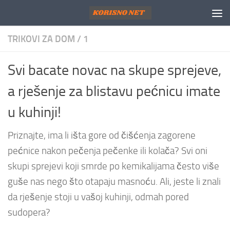
Skip to content
TRIKOVI ZA DOM
/
1
Svi bacate novac na skupe sprejeve,
a rješenje za blistavu pećnicu imate
u kuhinji!
Priznajte, ima li išta gore od čišćenja zagorene
pećnice nakon pečenja pečenke ili kolača? Svi oni
skupi sprejevi koji smrde po kemikalijama često više
guše nas nego što otapaju masnoću. Ali, jeste li znali
da rješenje stoji u vašoj kuhinji, odmah pored
sudopera?