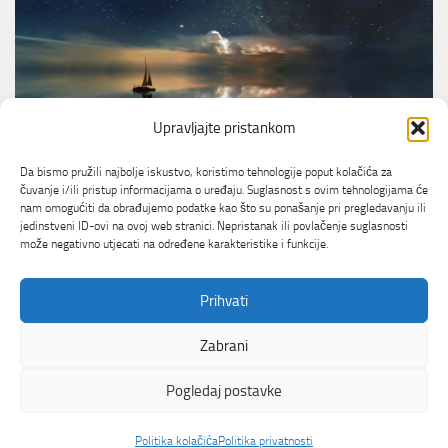
Upravljajte pristankom
SUDBINA I ZVIJEZDE
Da bismo pružili najbolje iskustvo, koristimo tehnologije poput kolačića za
Tjedni horoskop (4.5. – 10.5.)
čuvanje i/ili pristup informacijama o uređaju. Suglasnost s ovim tehnologijama će
nam omogućiti da obrađujemo podatke kao što su ponašanje pri pregledavanju ili
jedinstveni ID-ovi na ovoj web stranici. Nepristanak ili povlačenje suglasnosti
može negativno utjecati na određene karakteristike i funkcije.
Prihvati
Zabrani
Korisno Net © 2026. All Rights Reserved. Korisno
Pogledaj postavke
Net &
Total Media
Politika kolačića
Politika privatnosti