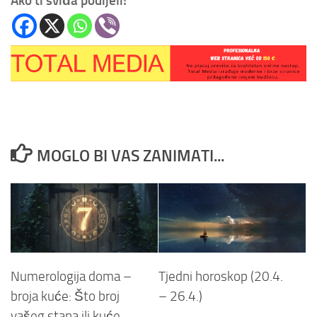
Ako ti sviđa podijeli!
MOGLO BI VAS ZANIMATI...
Numerologija doma –
Tjedni horoskop (20.4.
broja kuće: Što broj
– 26.4.)
vašeg stana ili kuće